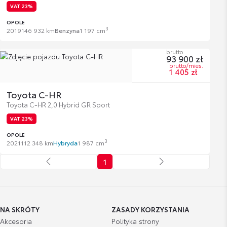
VAT 23%
OPOLE
3
2019
146 932 km
Benzyna
1 197 cm
brutto
93 900 zł
brutto/mies.
1 405 zł
Toyota C-HR
Toyota C-HR 2,0 Hybrid GR Sport
VAT 23%
OPOLE
3
2021
112 348 km
Hybryda
1 987 cm
1
NA SKRÓTY
ZASADY KORZYSTANIA
Akcesoria
Polityka strony