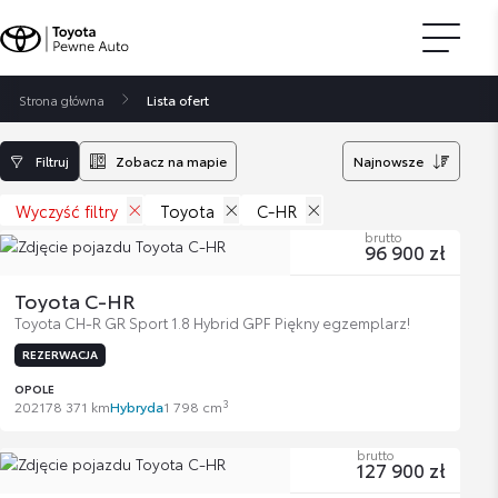
Strona główna
Lista ofert
Filtruj
Zobacz na mapie
Najnowsze
Wyczyść filtry
Toyota
C-HR
brutto
96 900 zł
Toyota C-HR
Toyota CH-R GR Sport 1.8 Hybrid GPF Piękny egzemplarz!
REZERWACJA
OPOLE
3
2021
78 371 km
Hybryda
1 798 cm
brutto
127 900 zł